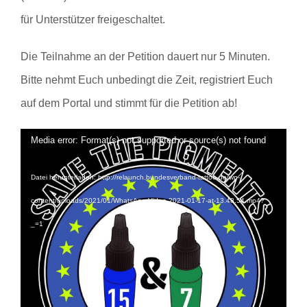
für Unterstützer freigeschaltet.
Die Teilnahme an der Petition dauert nur 5 Minuten.
Bitte nehmt Euch unbedingt die Zeit, registriert Euch
auf dem Portal und stimmt für die Petition ab!
Video-
Media error: Format(s) not supported or source(s) not found
Player
Datei herunterladen: http://relaunch.bundesverband-tattoo.de/wp-
content/uploads/2021/01/WhatsApp-Video-2021-01-17-at-13.48.54.mp4?
_=1