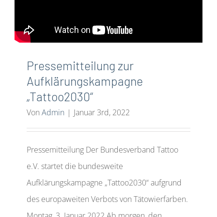
Pressemitteilung zur
Aufklärungskampagne
„Tattoo2030“
Von
Admin
|
Januar 3rd, 2022
Pressemitteilung Der Bundesverband Tattoo
e.V. startet die bundesweite
Aufklärungskampagne „Tattoo2030“ aufgrund
des europaweiten Verbots von Tätowierfarben.
Montag, 3. Januar 2022 Ab morgen, den