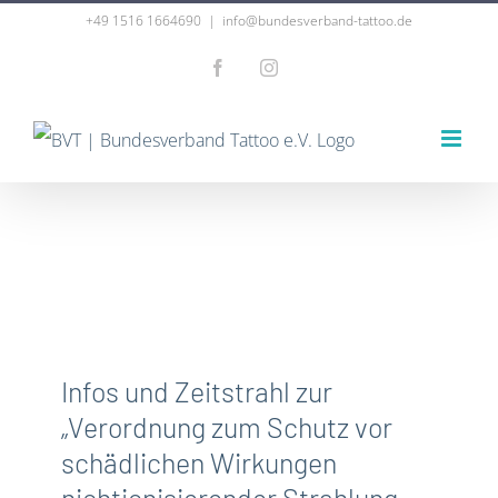
Zum
+49 1516 1664690
|
info@bundesverband-tattoo.de
Inhalt
Facebook
Instagram
springen
Infos und Zeitstrahl zur
„Verordnung zum Schutz vor
schädlichen Wirkungen